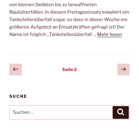
von kleinen Delikten bis zu bewaffneten
Raubüberfällen. In diesem Freitagseinsatz eskaliert ein
Tankstellenüberfall sogar, so dass in dieser Woche ein
größeres Aufgebot an Einsatzkräften gefragt ist! Der
Name ist folglich „Tankstellenüberfall …
Mehr lesen
Seitennummerierung
Vorherige
Näch
Seite
2
Seite
Seit
der
Beiträge
SUCHE
Suchen
Suche
nach: