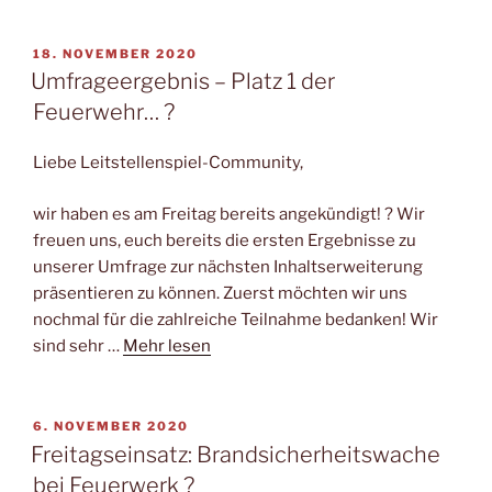
VERÖFFENTLICHT
18. NOVEMBER 2020
AM
Umfrageergebnis – Platz 1 der
Feuerwehr… ?
Liebe Leitstellenspiel-Community,
wir haben es am Freitag bereits angekündigt! ? Wir
freuen uns, euch bereits die ersten Ergebnisse zu
unserer Umfrage zur nächsten Inhaltserweiterung
präsentieren zu können. Zuerst möchten wir uns
nochmal für die zahlreiche Teilnahme bedanken! Wir
sind sehr …
Mehr lesen
VERÖFFENTLICHT
6. NOVEMBER 2020
AM
Freitagseinsatz: Brandsicherheitswache
bei Feuerwerk ?