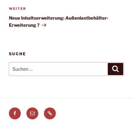
Nächster
WEITER
Beitrag
Neue Inhaltserweiterung: Außenlastbehälter-
Erweiterung ?
SUCHE
Suchen
Suche
nach:
Facebook
E-
Leitstellenspiel.de
Mail