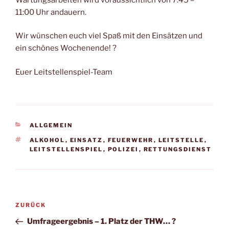
11:00 Uhr andauern.
Wir wünschen euch viel Spaß mit den Einsätzen und
ein schönes Wochenende! ?
Euer Leitstellenspiel-Team
KATEGORIEN
ALLGEMEIN
SCHLAGWÖRTER
ALKOHOL
,
EINSATZ
,
FEUERWEHR
,
LEITSTELLE
,
LEITSTELLENSPIEL
,
POLIZEI
,
RETTUNGSDIENST
Beitragsnavigation
Vorheriger
ZURÜCK
Beitrag
Umfrageergebnis – 1. Platz der THW… ?