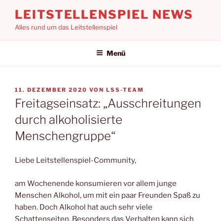
Zum
LEITSTELLENSPIEL NEWS
Inhalt
Alles rund um das Leitstellenspiel
springen
Menü
VERÖFFENTLICHT
11. DEZEMBER 2020
VON
LSS-TEAM
AM
Freitagseinsatz: „Ausschreitungen
durch alkoholisierte
Menschengruppe“
Liebe Leitstellenspiel-Community,
am Wochenende konsumieren vor allem junge
Menschen Alkohol, um mit ein paar Freunden Spaß zu
haben. Doch Alkohol hat auch sehr viele
Schattenseiten. Besonders das Verhalten kann sich