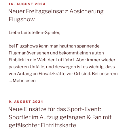
VERÖFFENTLICHT
16. AUGUST 2024
AM
Neuer Freitagseinsatz: Absicherung
Flugshow
Liebe Leitstellen-Spieler,
bei Flugshows kann man hautnah spannende
Flugmanöver sehen und bekommt einen guten
Einblick in die Welt der Luftfahrt. Aber immer wieder
passieren Unfälle, und deswegen ist es wichtig, dass
von Anfang an Einsatzkräfte vor Ort sind. Bei unserem
…
Mehr lesen
VERÖFFENTLICHT
9. AUGUST 2024
AM
Neue Einsätze für das Sport-Event:
Sportler im Aufzug gefangen & Fan mit
gefälschter Eintrittskarte