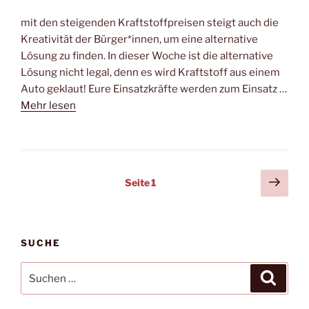
mit den steigenden Kraftstoffpreisen steigt auch die
Kreativität der Bürger*innen, um eine alternative
Lösung zu finden. In dieser Woche ist die alternative
Lösung nicht legal, denn es wird Kraftstoff aus einem
Auto geklaut! Eure Einsatzkräfte werden zum Einsatz …
Mehr lesen
Seitennummerierung
Näch
Seite
1
Seit
der
Beiträge
SUCHE
Suchen
Suche
nach: