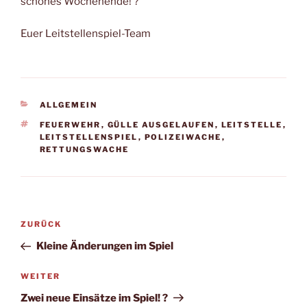
schönes Wochenende! ?
Euer Leitstellenspiel-Team
KATEGORIEN
ALLGEMEIN
SCHLAGWÖRTER
FEUERWEHR
,
GÜLLE AUSGELAUFEN
,
LEITSTELLE
,
LEITSTELLENSPIEL
,
POLIZEIWACHE
,
RETTUNGSWACHE
Beitragsnavigation
Vorheriger
ZURÜCK
Beitrag
Kleine Änderungen im Spiel
Nächster
WEITER
Beitrag
Zwei neue Einsätze im Spiel! ?