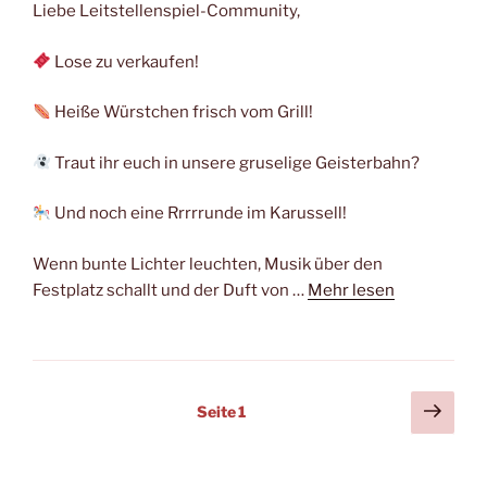
Liebe Leitstellenspiel-Community,
Lose zu verkaufen!
Heiße Würstchen frisch vom Grill!
Traut ihr euch in unsere gruselige Geisterbahn?
Und noch eine Rrrrrunde im Karussell!
Wenn bunte Lichter leuchten, Musik über den
Festplatz schallt und der Duft von …
Mehr lesen
Seitennummerierung
Näch
Seite
1
Seit
der
Beiträge