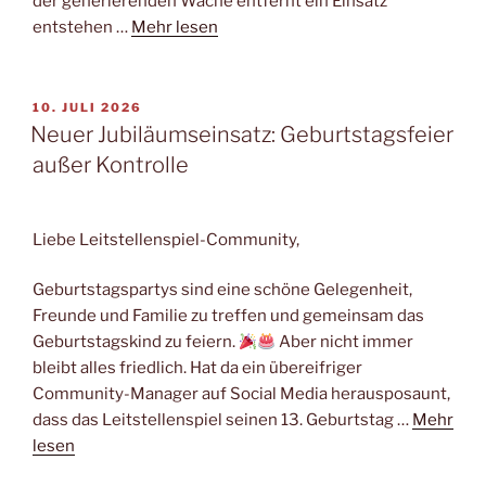
der generierenden Wache entfernt ein Einsatz
entstehen …
Mehr lesen
VERÖFFENTLICHT
10. JULI 2026
AM
Neuer Jubiläumseinsatz: Geburtstagsfeier
außer Kontrolle
Liebe Leitstellenspiel-Community,
Geburtstagspartys sind eine schöne Gelegenheit,
Freunde und Familie zu treffen und gemeinsam das
Geburtstagskind zu feiern.
Aber nicht immer
bleibt alles friedlich. Hat da ein übereifriger
Community-Manager auf Social Media herausposaunt,
dass das Leitstellenspiel seinen 13. Geburtstag …
Mehr
lesen