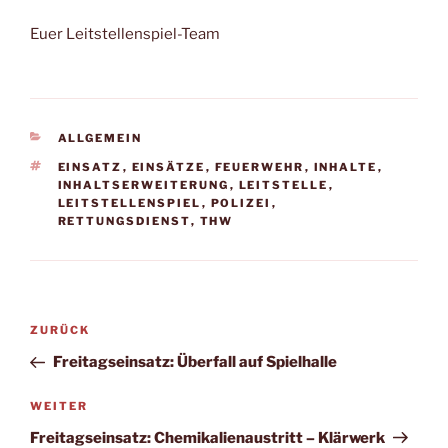
Euer Leitstellenspiel-Team
KATEGORIEN
ALLGEMEIN
SCHLAGWÖRTER
EINSATZ
,
EINSÄTZE
,
FEUERWEHR
,
INHALTE
,
INHALTSERWEITERUNG
,
LEITSTELLE
,
LEITSTELLENSPIEL
,
POLIZEI
,
RETTUNGSDIENST
,
THW
Beitragsnavigation
Vorheriger
ZURÜCK
Beitrag
Freitagseinsatz: Überfall auf Spielhalle
Nächster
WEITER
Beitrag
Freitagseinsatz: Chemikalienaustritt – Klärwerk