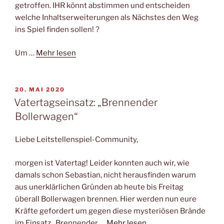
getroffen. IHR könnt abstimmen und entscheiden
welche Inhaltserweiterungen als Nächstes den Weg
ins Spiel finden sollen! ?
Um …
Mehr lesen
VERÖFFENTLICHT
20. MAI 2020
AM
Vatertagseinsatz: „Brennender
Bollerwagen“
Liebe Leitstellenspiel-Community,
morgen ist Vatertag! Leider konnten auch wir, wie
damals schon Sebastian, nicht herausfinden warum
aus unerklärlichen Gründen ab heute bis Freitag
überall Bollerwagen brennen. Hier werden nun eure
Kräfte gefordert um gegen diese mysteriösen Brände
im Einsatz „Brennender …
Mehr lesen