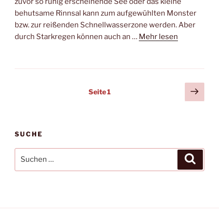
zuvor so ruhig erscheinende See oder das kleine
behutsame Rinnsal kann zum aufgewühlten Monster
bzw. zur reißenden Schnellwasserzone werden. Aber
durch Starkregen können auch an …
Mehr lesen
Seitennummerierung
Näch
Seite
1
Seit
der
Beiträge
SUCHE
Suchen
Suche
nach: