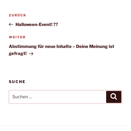
Beitragsnavigation
Vorheriger
ZURÜCK
Beitrag
Halloween-Event! ??
Nächster
WEITER
Beitrag
Abstimmung für neue Inhalte – Deine Meinung ist
gefragt!
SUCHE
Suchen
Suche
nach: