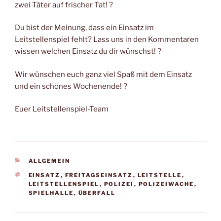
zwei Täter auf frischer Tat! ?
Du bist der Meinung, dass ein Einsatz im
Leitstellenspiel fehlt? Lass uns in den Kommentaren
wissen welchen Einsatz du dir wünschst! ?
Wir wünschen euch ganz viel Spaß mit dem Einsatz
und ein schönes Wochenende! ?
Euer Leitstellenspiel-Team
KATEGORIEN
ALLGEMEIN
SCHLAGWÖRTER
EINSATZ
,
FREITAGSEINSATZ
,
LEITSTELLE
,
LEITSTELLENSPIEL
,
POLIZEI
,
POLIZEIWACHE
,
SPIELHALLE
,
ÜBERFALL