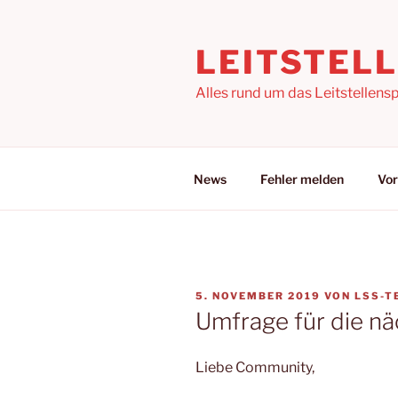
Zum
Inhalt
LEITSTEL
springen
Alles rund um das Leitstellensp
News
Fehler melden
Vor
VERÖFFENTLICHT
5. NOVEMBER 2019
VON
LSS-T
AM
Umfrage für die nä
Liebe Community,