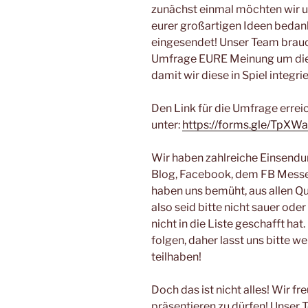
zunächst einmal möchten wir un
eurer großartigen Ideen bedanke
eingesendet! Unser Team brauch
Umfrage EURE Meinung um die 
damit wir diese in Spiel integr
Den Link für die Umfrage erreic
unter:
https://forms.gle/TpX
Wir haben zahlreiche Einsendu
Blog, Facebook, dem FB Messen
haben uns bemüht, aus allen Qu
also seid bitte nicht sauer oder
nicht in die Liste geschafft h
folgen, daher lasst uns bitte w
teilhaben!
Doch das ist nicht alles! Wir f
präsentieren zu dürfen! Unser