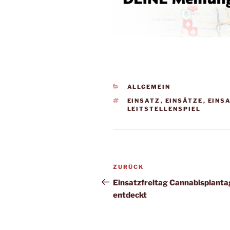
KATEGORIEN
ALLGEMEIN
SCHLAGWÖRTER
EINSATZ
,
EINSÄTZE
,
EINS
LEITSTELLENSPIEL
Beitragsnavigation
Vorheriger
ZURÜCK
Beitrag
Einsatzfreitag Cannabisplanta
entdeckt