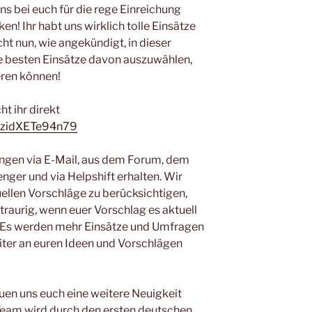
s bei euch für die rege Einreichung
n! Ihr habt uns wirklich tolle Einsätze
t nun, wie angekündigt, in dieser
besten Einsätze davon auszuwählen,
ieren können!
ht ihr direkt
WazidXETe94n79
ngen via E-Mail, aus dem Forum, dem
ger und via Helpshift erhalten. Wir
ellen Vorschläge zu berücksichtigen,
 traurig, wenn euer Vorschlag es aktuell
at. Es werden mehr Einsätze und Umfragen
eiter an euren Ideen und Vorschlägen
reuen uns euch eine weitere Neuigkeit
 Team wird durch den ersten deutschen