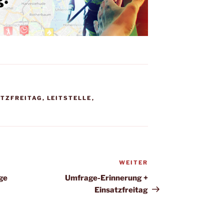
ATZFREITAG
,
LEITSTELLE
,
WEITER
Nächster
Beitrag
ge
Umfrage-Erinnerung +
Einsatzfreitag