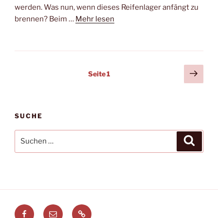
werden. Was nun, wenn dieses Reifenlager anfängt zu
brennen? Beim …
Mehr lesen
Seitennummerierung
Näch
Seite
1
Seit
der
Beiträge
SUCHE
Suchen
Suche
nach:
Facebook
E-
Leitstellenspiel.de