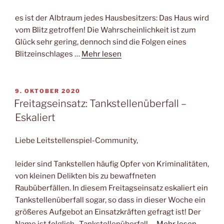
es ist der Albtraum jedes Hausbesitzers: Das Haus wird
vom Blitz getroffen! Die Wahrscheinlichkeit ist zum
Glück sehr gering, dennoch sind die Folgen eines
Blitzeinschlages …
Mehr lesen
VERÖFFENTLICHT
9. OKTOBER 2020
AM
Freitagseinsatz: Tankstellenüberfall –
Eskaliert
Liebe Leitstellenspiel-Community,
leider sind Tankstellen häufig Opfer von Kriminalitäten,
von kleinen Delikten bis zu bewaffneten
Raubüberfällen. In diesem Freitagseinsatz eskaliert ein
Tankstellenüberfall sogar, so dass in dieser Woche ein
größeres Aufgebot an Einsatzkräften gefragt ist! Der
Name ist folglich „Tankstellenüberfall …
Mehr lesen