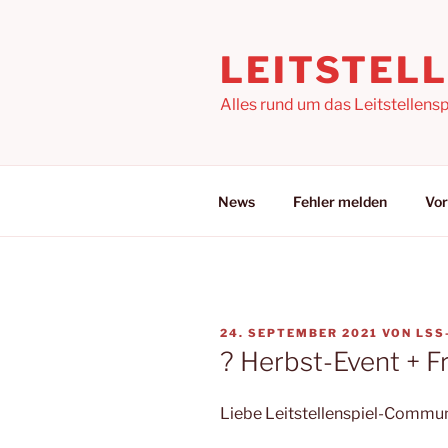
Zum
Inhalt
LEITSTEL
springen
Alles rund um das Leitstellensp
News
Fehler melden
Vor
VERÖFFENTLICHT
24. SEPTEMBER 2021
VON
LSS
AM
? Herbst-Event + Fr
Liebe Leitstellenspiel-Commun