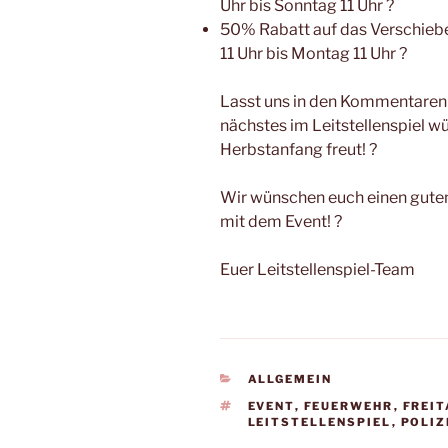
Uhr bis Sonntag 11 Uhr ?
50% Rabatt auf das Verschieb
11 Uhr bis Montag 11 Uhr ?
Lasst uns in den Kommentaren w
nächstes im Leitstellenspiel w
Herbstanfang freut! ?
Wir wünschen euch einen guten 
mit dem Event! ?
Euer Leitstellenspiel-Team
KATEGORIEN
ALLGEMEIN
SCHLAGWÖRTER
EVENT
,
FEUERWEHR
,
FREI
LEITSTELLENSPIEL
,
POLIZ