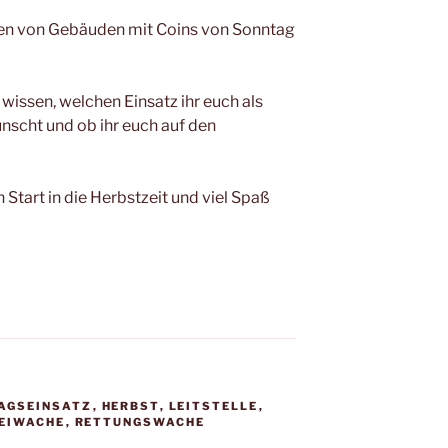
en von Gebäuden mit Coins von Sonntag
issen, welchen Einsatz ihr euch als
ünscht und ob ihr euch auf den
Start in die Herbstzeit und viel Spaß
TAGSEINSATZ
,
HERBST
,
LEITSTELLE
,
EIWACHE
,
RETTUNGSWACHE