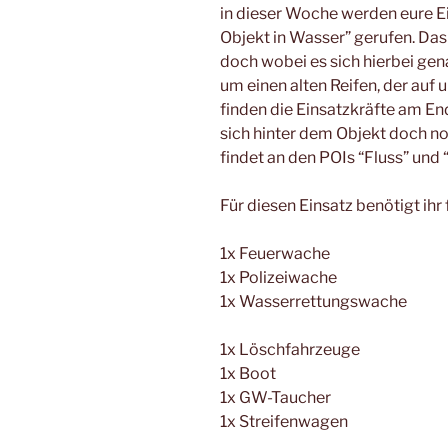
in dieser Woche werden eure E
Objekt in Wasser” gerufen. Da
doch wobei es sich hierbei gena
um einen alten Reifen, der auf
finden die Einsatzkräfte am En
sich hinter dem Objekt doch n
findet an den POIs “Fluss” und “
Für diesen Einsatz benötigt ih
1x Feuerwache
1x Polizeiwache
1x Wasserrettungswache
1x Löschfahrzeuge
1x Boot
1x GW-Taucher
1x Streifenwagen