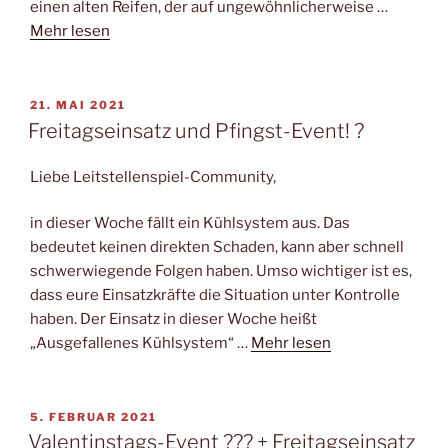
einen alten Reifen, der auf ungewöhnlicherweise …
Mehr lesen
VERÖFFENTLICHT
21. MAI 2021
AM
Freitagseinsatz und Pfingst-Event! ?
Liebe Leitstellenspiel-Community,
in dieser Woche fällt ein Kühlsystem aus. Das
bedeutet keinen direkten Schaden, kann aber schnell
schwerwiegende Folgen haben. Umso wichtiger ist es,
dass eure Einsatzkräfte die Situation unter Kontrolle
haben. Der Einsatz in dieser Woche heißt
„Ausgefallenes Kühlsystem“ …
Mehr lesen
VERÖFFENTLICHT
5. FEBRUAR 2021
AM
Valentinstags-Event ??? + Freitagseinsatz