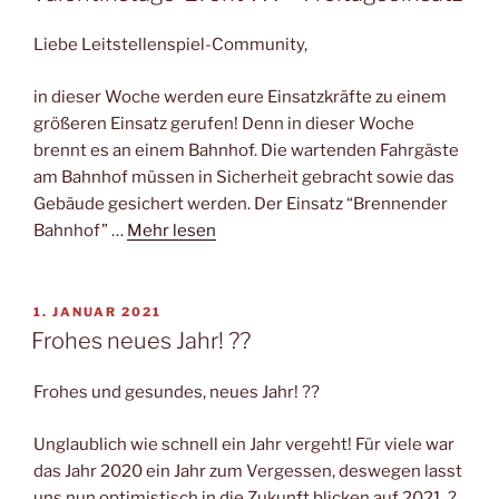
Liebe Leitstellenspiel-Community,
in dieser Woche werden eure Einsatzkräfte zu einem
größeren Einsatz gerufen! Denn in dieser Woche
brennt es an einem Bahnhof. Die wartenden Fahrgäste
am Bahnhof müssen in Sicherheit gebracht sowie das
Gebäude gesichert werden. Der Einsatz “Brennender
Bahnhof” …
Mehr lesen
VERÖFFENTLICHT
1. JANUAR 2021
AM
Frohes neues Jahr! ??
Frohes und gesundes, neues Jahr! ??
Unglaublich wie schnell ein Jahr vergeht! Für viele war
das Jahr 2020 ein Jahr zum Vergessen, deswegen lasst
uns nun optimistisch in die Zukunft blicken auf 2021. ?