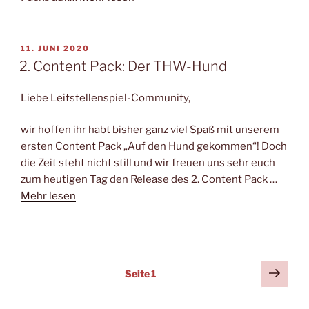
VERÖFFENTLICHT
11. JUNI 2020
AM
2. Content Pack: Der THW-Hund
Liebe Leitstellenspiel-Community,
wir hoffen ihr habt bisher ganz viel Spaß mit unserem
ersten Content Pack „Auf den Hund gekommen“! Doch
die Zeit steht nicht still und wir freuen uns sehr euch
zum heutigen Tag den Release des 2. Content Pack …
Mehr lesen
Seitennummerierung
Näch
Seite
1
Seit
der
Beiträge