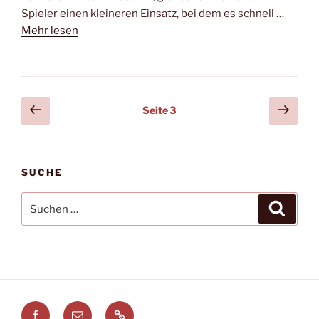
Spieler einen kleineren Einsatz, bei dem es schnell …
Mehr lesen
Seitennummerierung
Vorherige
Näch
Seite
3
Seite
Seit
der
Beiträge
SUCHE
Suchen
Suche
nach:
Facebook
E-
Leitstellenspiel.de