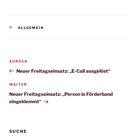
KATEGORIEN
ALLGEMEIN
Beitragsnavigation
Vorheriger
ZURÜCK
Beitrag
Neuer Freitagseinsatz: „E-Call ausgelöst“
Nächster
WEITER
Beitrag
Neuer Freitagseinsatz: „Person in Förderband
eingeklemmt“
SUCHE