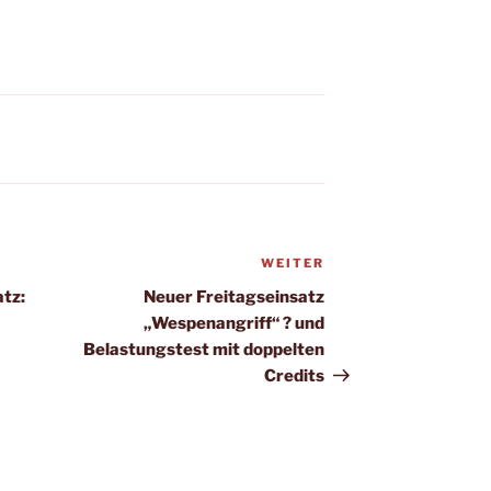
WEITER
Nächster
Beitrag
atz:
Neuer Freitagseinsatz
„Wespenangriff“ ? und
Belastungstest mit doppelten
Credits