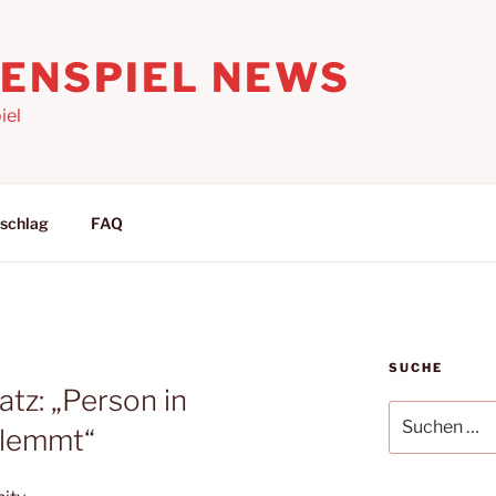
LENSPIEL NEWS
iel
schlag
FAQ
SUCHE
atz: „Person in
Suchen
klemmt“
nach: