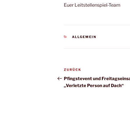
Euer Leitstellenspiel-Team
KATEGORIEN
ALLGEMEIN
Beitragsnavigation
Vorheriger
ZURÜCK
Beitrag
Pfingstevent und Freitagseins
„Verletzte Person auf Dach“