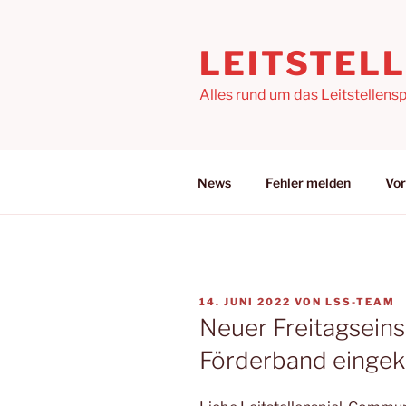
Zum
Inhalt
LEITSTEL
springen
Alles rund um das Leitstellensp
News
Fehler melden
Vor
VERÖFFENTLICHT
14. JUNI 2022
VON
LSS-TEAM
AM
Neuer Freitagseins
Förderband einge