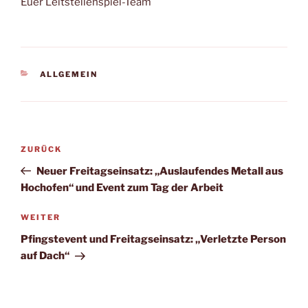
Euer Leitstellenspiel-Team
KATEGORIEN
ALLGEMEIN
Beitragsnavigation
Vorheriger
ZURÜCK
Beitrag
Neuer Freitagseinsatz: „Auslaufendes Metall aus
Hochofen“ und Event zum Tag der Arbeit
Nächster
WEITER
Beitrag
Pfingstevent und Freitagseinsatz: „Verletzte Person
auf Dach“