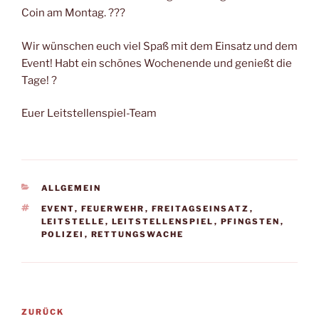
Coin am Montag. ???
Wir wünschen euch viel Spaß mit dem Einsatz und dem
Event! Habt ein schönes Wochenende und genießt die
Tage! ?
Euer Leitstellenspiel-Team
KATEGORIEN
ALLGEMEIN
SCHLAGWÖRTER
EVENT
,
FEUERWEHR
,
FREITAGSEINSATZ
,
LEITSTELLE
,
LEITSTELLENSPIEL
,
PFINGSTEN
,
POLIZEI
,
RETTUNGSWACHE
Beitragsnavigation
Vorheriger
ZURÜCK