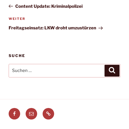
Beitrag
Content Update: Kriminalpolizei
Nächster
WEITER
Beitrag
Freitagseinsatz: LKW droht umzustürzen
SUCHE
Suchen
Suche
nach:
Facebook
E-
Leitstellenspiel.de
Mail