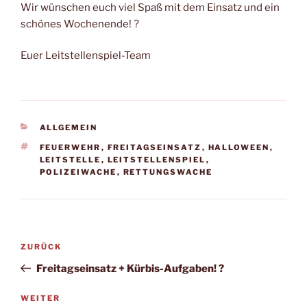
Wir wünschen euch viel Spaß mit dem Einsatz und ein
schönes Wochenende! ?
Euer Leitstellenspiel-Team
KATEGORIEN
ALLGEMEIN
SCHLAGWÖRTER
FEUERWEHR
,
FREITAGSEINSATZ
,
HALLOWEEN
,
LEITSTELLE
,
LEITSTELLENSPIEL
,
POLIZEIWACHE
,
RETTUNGSWACHE
Beitragsnavigation
Vorheriger
ZURÜCK
Beitrag
Freitagseinsatz + Kürbis-Aufgaben! ?
Nächster
WEITER