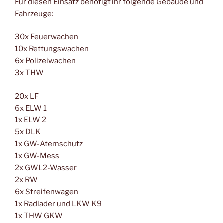
Für diesen Einsatz benötigt ihr folgende Gebäude und
Fahrzeuge:
30x Feuerwachen
10x Rettungswachen
6x Polizeiwachen
3x THW
20x LF
6x ELW 1
1x ELW 2
5x DLK
1x GW-Atemschutz
1x GW-Mess
2x GWL2-Wasser
2x RW
6x Streifenwagen
1x Radlader und LKW K9
1x THW GKW