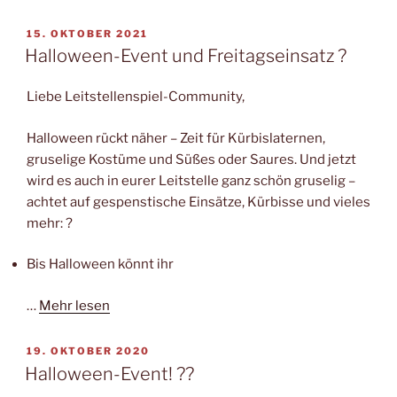
VERÖFFENTLICHT
15. OKTOBER 2021
AM
Halloween-Event und Freitagseinsatz ?
Liebe Leitstellenspiel-Community,
Halloween rückt näher – Zeit für Kürbislaternen,
gruselige Kostüme und Süßes oder Saures. Und jetzt
wird es auch in eurer Leitstelle ganz schön gruselig –
achtet auf gespenstische Einsätze, Kürbisse und vieles
mehr: ?
Bis Halloween könnt ihr
…
Mehr lesen
VERÖFFENTLICHT
19. OKTOBER 2020
AM
Halloween-Event! ??