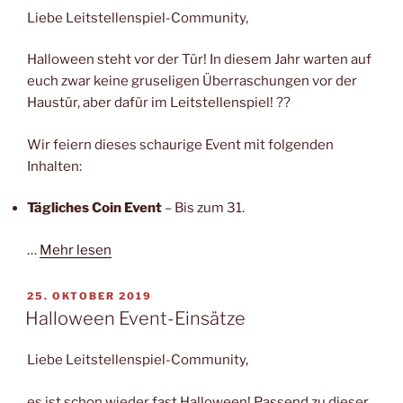
Liebe Leitstellenspiel-Community,
Halloween steht vor der Tür! In diesem Jahr warten auf
euch zwar keine gruseligen Überraschungen vor der
Haustür, aber dafür im Leitstellenspiel! ??
Wir feiern dieses schaurige Event mit folgenden
Inhalten:
Tägliches Coin Event
– Bis zum 31.
…
Mehr lesen
VERÖFFENTLICHT
25. OKTOBER 2019
AM
Halloween Event-Einsätze
Liebe Leitstellenspiel-Community,
es ist schon wieder fast Halloween! Passend zu dieser