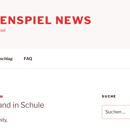
LENSPIEL NEWS
iel
schlag
FAQ
SUCHE
AM
and in Schule
Suchen
nach:
ity,