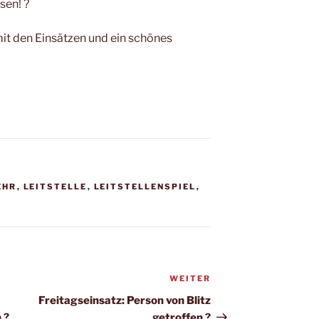
sen! ?
it den Einsätzen und ein schönes
EHR
,
LEITSTELLE
,
LEITSTELLENSPIEL
,
WEITER
Nächster
Beitrag
Freitagseinsatz: Person von Blitz
 ?
getroffen ?️