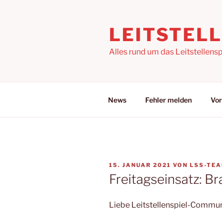
Zum
Inhalt
LEITSTEL
springen
Alles rund um das Leitstellensp
News
Fehler melden
Vor
VERÖFFENTLICHT
15. JANUAR 2021
VON
LSS-TE
AM
Freitagseinsatz: Br
Liebe Leitstellenspiel-Commun