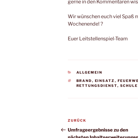
gerne in den Kommentaren wis
Wir wünschen euch viel Spaß m
Wochenende! ?
Euer Leitstellenspiel-Team
KATEGORIEN
ALLGEMEIN
SCHLAGWÖRTER
BRAND
,
EINSATZ
,
FEUERW
RETTUNGSDIENST
,
SCHULE
Beitragsnavigation
Vorheriger
ZURÜCK
Beitrag
Umfrageergebnisse zu den
nächsten Inhaltserweiterungen