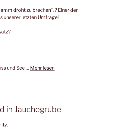
„Damm droht zu brechen“. ? Einer der
 unserer letzten Umfrage!
satz?
luss und See …
Mehr lesen
rd in Jauchegrube
ity,