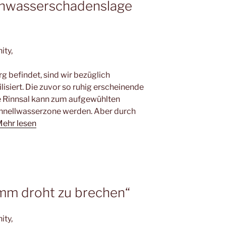
ochwasserschadenslage
ity,
g befindet, sind wir bezüglich
siert. Die zuvor so ruhig erscheinende
e Rinnsal kann zum aufgewühlten
chnellwasserzone werden. Aber durch
ehr lesen
amm droht zu brechen“
ity,