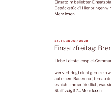
Einsatz im beliebten Einsatzp
Gepäckstück“! Hier bringen wir
Mehr lesen
VERÖFFENTLICHT
14. FEBRUAR 2020
AM
Einsatzfreitag: Bre
Liebe Leitstellenspiel-Commun
wer verbringt nicht gerne ein we
auf einem Bauernhof, fernab de
es nicht immer friedlich, was s
Stall” zeigt! ?…
Mehr lesen