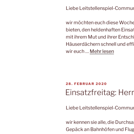
Liebe Leitstellenspiel-Commun
wir möchten euch diese Woche 
bieten, den heldenhaften Einsa
mit ihrem Mut und ihrer Entsch
Häuserdächern schnell und eff
wir euch …
Mehr lesen
VERÖFFENTLICHT
28. FEBRUAR 2020
AM
Einsatzfreitag: He
Liebe Leitstellenspiel-Commun
wir kennen sie alle, die Durch
Gepäck an Bahnhöfen und Flughä