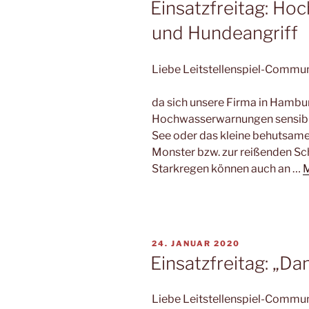
Einsatzfreitag: H
und Hundeangriff
Liebe Leitstellenspiel-Commun
da sich unsere Firma in Hambur
Hochwasserwarnungen sensibili
See oder das kleine behutsam
Monster bzw. zur reißenden S
Starkregen können auch an …
M
VERÖFFENTLICHT
24. JANUAR 2020
AM
Einsatzfreitag: „D
Liebe Leitstellenspiel-Commun