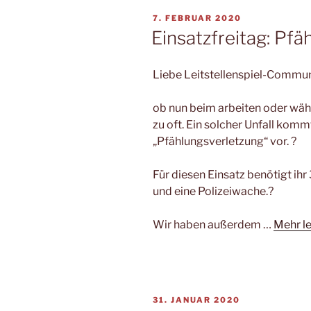
VERÖFFENTLICHT
7. FEBRUAR 2020
AM
Einsatzfreitag: Pf
Liebe Leitstellenspiel-Commun
ob nun beim arbeiten oder währe
zu oft. Ein solcher Unfall komm
„Pfählungsverletzung“ vor. ?
Für diesen Einsatz benötigt ih
und eine Polizeiwache.?
Wir haben außerdem …
Mehr l
VERÖFFENTLICHT
31. JANUAR 2020
AM