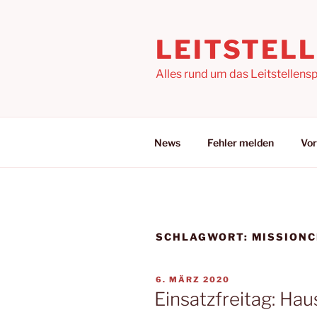
Zum
Inhalt
LEITSTEL
springen
Alles rund um das Leitstellensp
News
Fehler melden
Vor
SCHLAGWORT:
MISSIONC
VERÖFFENTLICHT
6. MÄRZ 2020
AM
Einsatzfreitag: Ha