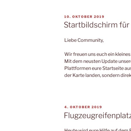
VERÖFFENTLICHT
10. OKTOBER 2019
AM
Startbildschirm für
Liebe Community,
Wir freuen uns euch ein kleines
Mit dem neusten Update unsere
Plattformen eure Startseite aus
der Karte landen, sondern dire
VERÖFFENTLICHT
4. OKTOBER 2019
AM
Flugzeugreifenplat
Heute wird eure Hilfe auf dem 