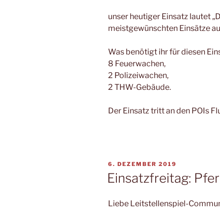
unser heutiger Einsatz lautet 
meistgewünschten Einsätze aus
Was benötigt ihr für diesen Ein
8 Feuerwachen,
2 Polizeiwachen,
2 THW-Gebäude.
Der Einsatz tritt an den POIs F
VERÖFFENTLICHT
6. DEZEMBER 2019
AM
Einsatzfreitag: Pfe
Liebe Leitstellenspiel-Commun