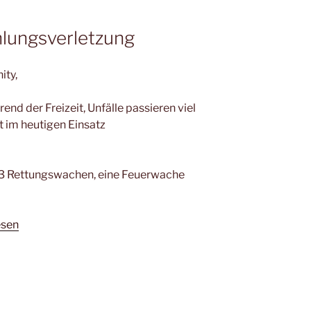
ählungsverletzung
ity,
nd der Freizeit, Unfälle passieren viel
t im heutigen Einsatz
r 3 Rettungswachen, eine Feuerwache
esen