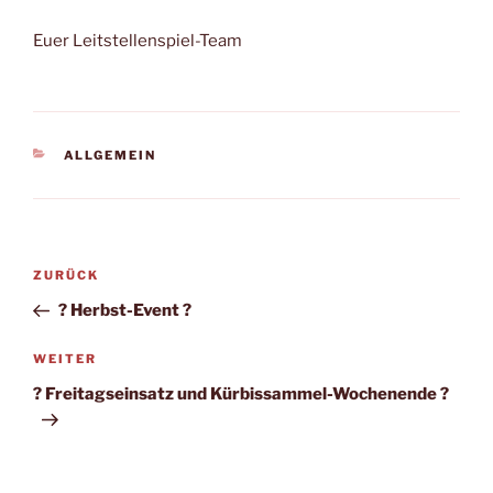
Euer Leitstellenspiel-Team
KATEGORIEN
ALLGEMEIN
Beitragsnavigation
Vorheriger
ZURÜCK
Beitrag
? Herbst-Event ?
Nächster
WEITER
Beitrag
? Freitagseinsatz und Kürbissammel-Wochenende ?