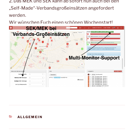
2. Das MEK und SEK kann ab sofort nun auch bei den
„Self-Made“-Verbandsgroßeinsätzen angefordert
werden.
Wir wünschen Euch einen schönen Wochenstart!
KATEGORIEN
ALLGEMEIN