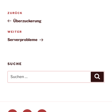
Beitragsnavigation
Vorheriger
ZURÜCK
Beitrag
Überzuckerung
Nächster
WEITER
Beitrag
Serverprobleme
SUCHE
Suchen
Suche
nach: