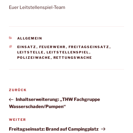
Euer Leitstellenspiel-Team
KATEGORIEN
ALLGEMEIN
SCHLAGWÖRTER
EINSATZ
,
FEUERWEHR
,
FREITAGSEINSATZ
,
LEITSTELLE
,
LEITSTELLENSPIEL
,
POLIZEIWACHE
,
RETTUNGSWACHE
Beitragsnavigation
Vorheriger
ZURÜCK
Beitrag
Inhaltserweiterung: „THW Fachgruppe
Wasserschaden/Pumpen“
Nächster
WEITER
Beitrag
Freitagseinsatz: Brand auf Campingplatz