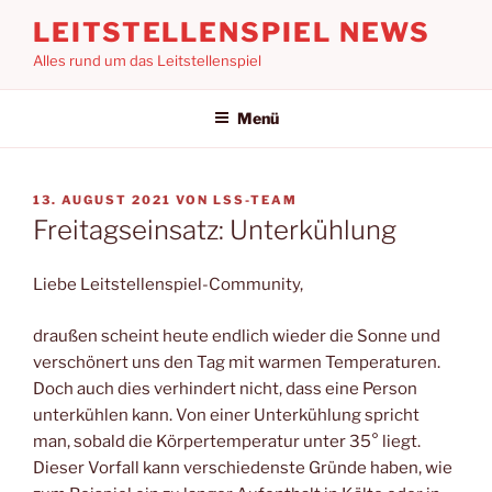
Zum
LEITSTELLENSPIEL NEWS
Inhalt
Alles rund um das Leitstellenspiel
springen
Menü
VERÖFFENTLICHT
13. AUGUST 2021
VON
LSS-TEAM
AM
Freitagseinsatz: Unterkühlung
Liebe Leitstellenspiel-Community,
draußen scheint heute endlich wieder die Sonne und
verschönert uns den Tag mit warmen Temperaturen.
Doch auch dies verhindert nicht, dass eine Person
unterkühlen kann. Von einer Unterkühlung spricht
man, sobald die Körpertemperatur unter 35° liegt.
Dieser Vorfall kann verschiedenste Gründe haben, wie