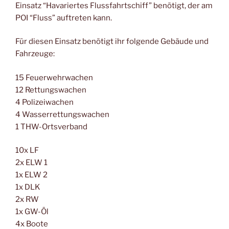
Einsatz “Havariertes Flussfahrtschiff” benötigt, der am
POI “Fluss” auftreten kann.
Für diesen Einsatz benötigt ihr folgende Gebäude und
Fahrzeuge:
15 Feuerwehrwachen
12 Rettungswachen
4 Polizeiwachen
4 Wasserrettungswachen
1 THW-Ortsverband
10x LF
2x ELW 1
1x ELW 2
1x DLK
2x RW
1x GW-Öl
4x Boote