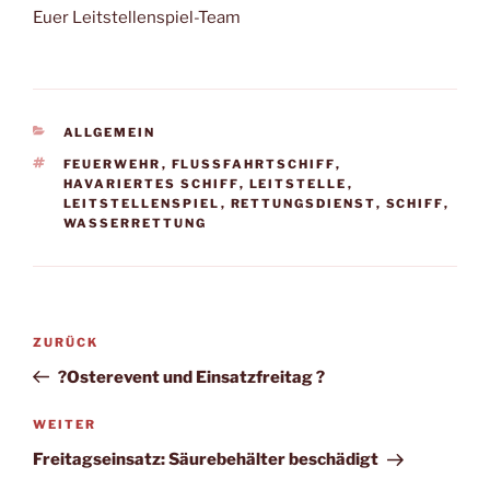
Euer Leitstellenspiel-Team
KATEGORIEN
ALLGEMEIN
SCHLAGWÖRTER
FEUERWEHR
,
FLUSSFAHRTSCHIFF
,
HAVARIERTES SCHIFF
,
LEITSTELLE
,
LEITSTELLENSPIEL
,
RETTUNGSDIENST
,
SCHIFF
,
WASSERRETTUNG
Beitragsnavigation
Vorheriger
ZURÜCK
Beitrag
?Osterevent und Einsatzfreitag ?
Nächster
WEITER
Beitrag
Freitagseinsatz: Säurebehälter beschädigt