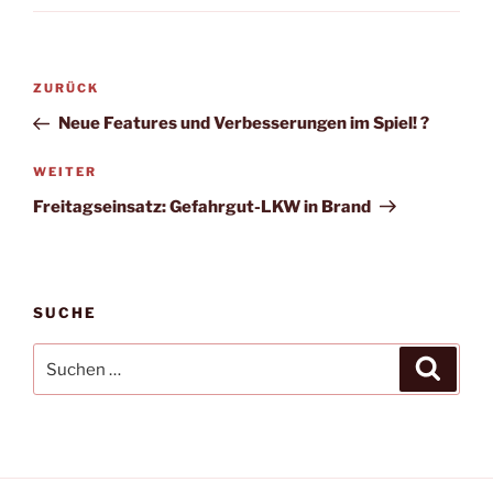
Beitragsnavigation
Vorheriger
ZURÜCK
Beitrag
Neue Features und Verbesserungen im Spiel! ?
Nächster
WEITER
Beitrag
Freitagseinsatz: Gefahrgut-LKW in Brand
SUCHE
Suchen
Suche
nach: