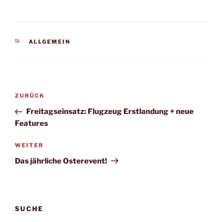
KATEGORIEN
ALLGEMEIN
Beitragsnavigation
Vorheriger
ZURÜCK
Beitrag
Freitagseinsatz: Flugzeug Erstlandung + neue
Features
Nächster
WEITER
Beitrag
Das jährliche Osterevent!
SUCHE