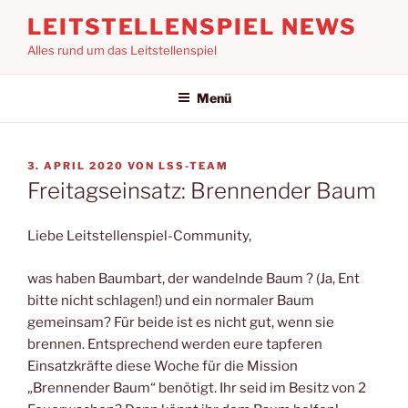
Zum
LEITSTELLENSPIEL NEWS
Inhalt
Alles rund um das Leitstellenspiel
springen
Menü
VERÖFFENTLICHT
3. APRIL 2020
VON
LSS-TEAM
AM
Freitagseinsatz: Brennender Baum
Liebe Leitstellenspiel-Community,
was haben Baumbart, der wandelnde Baum ? (Ja, Ent
bitte nicht schlagen!) und ein normaler Baum
gemeinsam? Für beide ist es nicht gut, wenn sie
brennen. Entsprechend werden eure tapferen
Einsatzkräfte diese Woche für die Mission
„Brennender Baum“ benötigt. Ihr seid im Besitz von 2