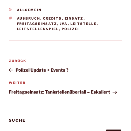
KATEGORIEN
ALLGEMEIN
SCHLAGWÖRTER
AUSBRUCH
,
CREDITS
,
EINSATZ
,
FREITAGSEINSATZ
,
JVA
,
LEITSTELLE
,
LEITSTELLENSPIEL
,
POLIZEI
Beitragsnavigation
Vorheriger
ZURÜCK
Beitrag
Polizei Update + Events ?
Nächster
WEITER
Beitrag
Freitagseinsatz: Tankstellenüberfall – Eskaliert
SUCHE