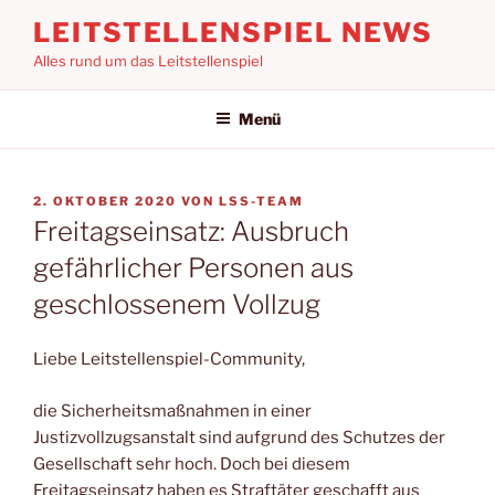
Zum
LEITSTELLENSPIEL NEWS
Inhalt
Alles rund um das Leitstellenspiel
springen
Menü
VERÖFFENTLICHT
2. OKTOBER 2020
VON
LSS-TEAM
AM
Freitagseinsatz: Ausbruch
gefährlicher Personen aus
geschlossenem Vollzug
Liebe Leitstellenspiel-Community,
die Sicherheitsmaßnahmen in einer
Justizvollzugsanstalt sind aufgrund des Schutzes der
Gesellschaft sehr hoch. Doch bei diesem
Freitagseinsatz haben es Straftäter geschafft aus