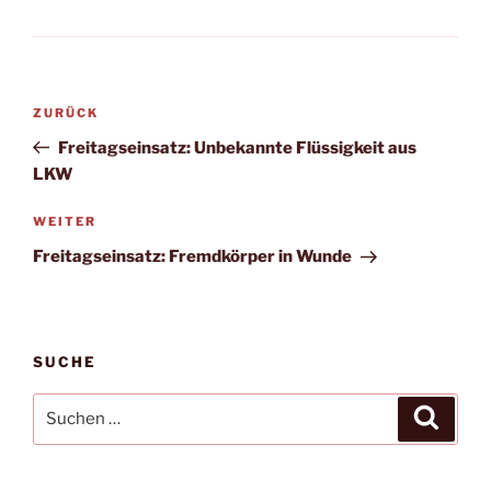
Beitragsnavigation
Vorheriger
ZURÜCK
Beitrag
Freitagseinsatz: Unbekannte Flüssigkeit aus
LKW
Nächster
WEITER
Beitrag
Freitagseinsatz: Fremdkörper in Wunde
SUCHE
Suchen
Suche
nach: