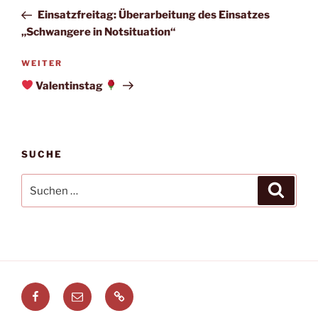
Beitrag
Einsatzfreitag: Überarbeitung des Einsatzes
„Schwangere in Notsituation“
Nächster
WEITER
Beitrag
Valentinstag
SUCHE
Suchen
Suche
nach:
Facebook
E-
Leitstellenspiel.de
Mail