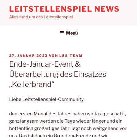
Zum
LEITSTELLENSPIEL NEWS
Inhalt
Alles rund um das Leitstellenspiel
springen
Menü
VERÖFFENTLICHT
27. JANUAR 2023
VON
LSS-TEAM
AM
Ende-Januar-Event &
Überarbeitung des Einsatzes
„Kellerbrand“
Liebe Leitstellenspiel-Community,
den ersten Monat des Jahres haben wir fast geschafft,
ganz langsam werden die Tage wieder länger und ein
hoffentlich großartiges Jahr liegt noch weitgehend vor
uns. Das ist doch ein Grund zur Freude und wir