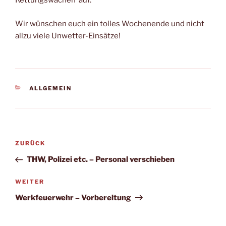
Rettungswachen auf.
Wir wünschen euch ein tolles Wochenende und nicht
allzu viele Unwetter-Einsätze!
KATEGORIEN
ALLGEMEIN
Beitragsnavigation
Vorheriger
ZURÜCK
Beitrag
THW, Polizei etc. – Personal verschieben
Nächster
WEITER
Beitrag
Werkfeuerwehr – Vorbereitung