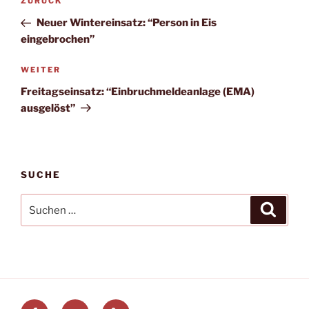
Vorheriger
ZURÜCK
Beitrag
Neuer Wintereinsatz: “Person in Eis
eingebrochen”
Nächster
WEITER
Beitrag
Freitagseinsatz: “Einbruchmeldeanlage (EMA)
ausgelöst”
SUCHE
Suchen
Suche
nach:
Facebook
E-
Leitstellenspiel.de