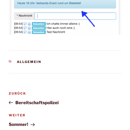
KATEGORIEN
ALLGEMEIN
Beitragsnavigation
Vorheriger
ZURÜCK
Beitrag
Bereitschaftspolizei
Nächster
WEITER
Beitrag
Sommer!