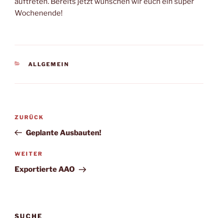
auftreten. Bereits jetzt wünschen wir euch ein super
Wochenende!
KATEGORIEN
ALLGEMEIN
Beitragsnavigation
Vorheriger
ZURÜCK
Beitrag
Geplante Ausbauten!
Nächster
WEITER
Beitrag
Exportierte AAO
SUCHE