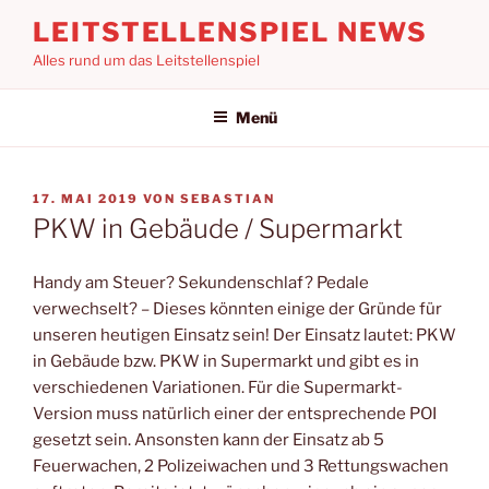
Zum
LEITSTELLENSPIEL NEWS
Inhalt
Alles rund um das Leitstellenspiel
springen
Menü
VERÖFFENTLICHT
17. MAI 2019
VON
SEBASTIAN
AM
PKW in Gebäude / Supermarkt
Handy am Steuer? Sekundenschlaf? Pedale
verwechselt? – Dieses könnten einige der Gründe für
unseren heutigen Einsatz sein! Der Einsatz lautet: PKW
in Gebäude bzw. PKW in Supermarkt und gibt es in
verschiedenen Variationen. Für die Supermarkt-
Version muss natürlich einer der entsprechende POI
gesetzt sein. Ansonsten kann der Einsatz ab 5
Feuerwachen, 2 Polizeiwachen und 3 Rettungswachen