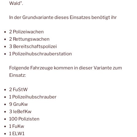
Wald”.
In der Grundvariante dieses Einsatzes benötigt ihr
2 Polizeiwachen
2 Rettungswachen
3 Bereitschaftspolizei
1 Polizeihubschrauberstation
Folgende Fahrzeuge kommen in dieser Variante zum
Einsatz:
2 FuStW
1 Polizeihubschrauber
9 GruKw
3 leBefKw
100 Polizisten
1 FuKw
1 ELW1