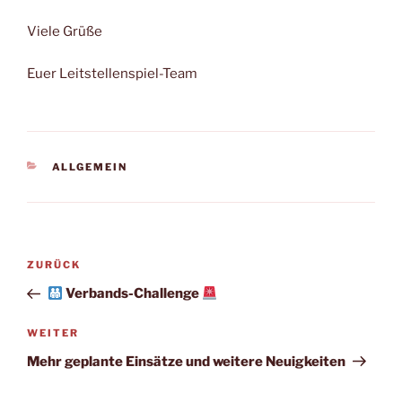
Viele Grüße
Euer Leitstellenspiel-Team
KATEGORIEN
ALLGEMEIN
Beitragsnavigation
Vorheriger
ZURÜCK
Beitrag
Verbands-Challenge
Nächster
WEITER
Beitrag
Mehr geplante Einsätze und weitere Neuigkeiten