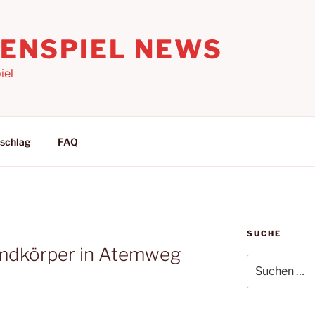
LENSPIEL NEWS
iel
schlag
FAQ
SUCHE
M
emdkörper in Atemweg
Suchen
nach: