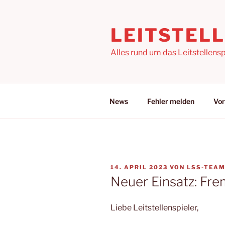
Zum
Inhalt
LEITSTEL
springen
Alles rund um das Leitstellensp
News
Fehler melden
Vor
VERÖFFENTLICHT
14. APRIL 2023
VON
LSS-TEA
AM
Neuer Einsatz: Fr
Liebe Leitstellenspieler,