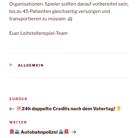
Organisationen. Spieler sollten darauf vorbereitet sein,
bis zu 45 Patienten gleichzeitig versorgen und
transportieren zu müssen.
Euer Leitstellenspiel-Team
KATEGORIEN
ALLGEMEIN
Beitragsnavigation
Vorheriger
ZURÜCK
Beitrag
24h doppelte Credits nach dem Vatertag!
Nächster
WEITER
Beitrag
Autobahnpolizei