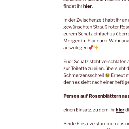
findet ihr
hier
.
In der Zwischenzeit habt ihr an
gewünschten Strauß roter R
eurem Schatz einfach zu überre
Morgen im Flur eurer Wohnung
auszulegen
Euer Schatz steht verschlafen 
zur Toilette zu eilen, übersieht
Schmerzensschrei!
Erneut m
denn es sieht nach einer heftig
Person auf Rosenblättern au
einen Einsatz, zu dem ihr
hier
di
Beide Einsätze stammen aus un