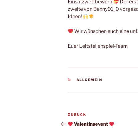
Einsatzwettbewerb
Der ers
zweite von Benny01_0 vorgesch
Ideen!
Wir wünschen euch eine unfal
Euer Leitstellenspiel-Team
KATEGORIEN
ALLGEMEIN
Beitragsnavigation
Vorheriger
ZURÜCK
Beitrag
Valentinsevent