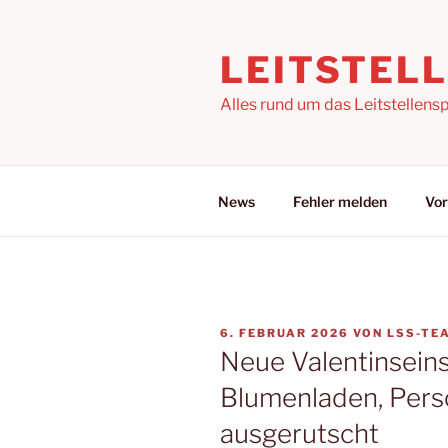
Zum
Inhalt
LEITSTEL
springen
Alles rund um das Leitstellensp
News
Fehler melden
Vor
VERÖFFENTLICHT
6. FEBRUAR 2026
VON
LSS-TE
AM
Neue Valentinsein
Blumenladen, Pers
ausgerutscht