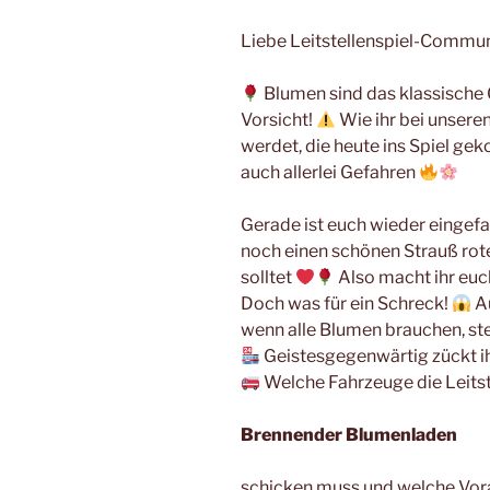
Liebe Leitstellenspiel-Commun
Blumen sind das klassische
Vorsicht!
Wie ihr bei unsere
werdet, die heute ins Spiel g
auch allerlei Gefahren
Gerade ist euch wieder eingefal
noch einen schönen Strauß rot
solltet
Also macht ihr euc
Doch was für ein Schreck!
Au
wenn alle Blumen brauchen, s
Geistesgegenwärtig zückt i
Welche Fahrzeuge die Leitst
Brennender Blumenladen
schicken muss und welche Vora