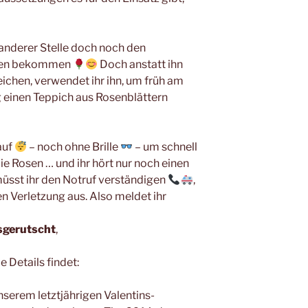
 anderer Stelle doch noch den
osen bekommen
Doch anstatt ihn
ichen, verwendet ihr ihn, um früh am
 einen Teppich aus Rosenblättern
auf
– noch ohne Brille
– um schnell
 die Rosen … und ihr hört nur noch einen
üsst ihr den Notruf verständigen
,
en Verletzung aus. Also meldet ihr
sgerutscht
,
e Details findet:
serem letztjährigen Valentins-