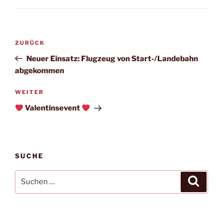
Beitragsnavigation
Vorheriger
ZURÜCK
Beitrag
Neuer Einsatz: Flugzeug von Start-/Landebahn
abgekommen
Nächster
WEITER
Beitrag
Valentinsevent
SUCHE
Suchen
Suche
nach: