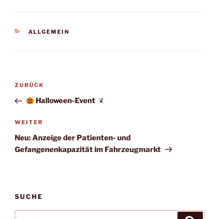
KATEGORIEN
ALLGEMEIN
Beitragsnavigation
Vorheriger
ZURÜCK
Beitrag
Halloween-Event
Nächster
WEITER
Beitrag
Neu: Anzeige der Patienten- und
Gefangenenkapazität im Fahrzeugmarkt
SUCHE
Suchen
Suche