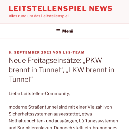
Zum
LEITSTELLENSPIEL NEWS
Inhalt
Alles rund um das Leitstellenspiel
springen
Menü
VERÖFFENTLICHT
8. SEPTEMBER 2023
VON
LSS-TEAM
AM
Neue Freitagseinsätze: „PKW
brennt in Tunnel“, „LKW brennt in
Tunnel“
Liebe Leitstellen-Community,
moderne Straßentunnel sind mit einer Vielzahl von
Sicherheitssystemen ausgestattet, etwa
Nothaltebuchten- und ausgängen, Lüftungssystemen
und Sprinkleranlagen. Dennoch stellt ein brennendes