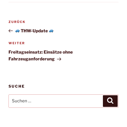
Beitragsnavigation
Vorheriger
ZURÜCK
Beitrag
THW-Update
Nächster
WEITER
Beitrag
Freitagseinsatz: Einsätze ohne
Fahrzeuganforderung
SUCHE
Suchen
Suche
nach: