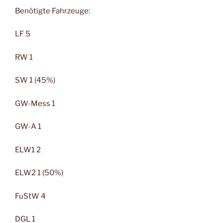
Benötigte Fahrzeuge:
LF 5
RW 1
SW 1 (45%)
GW-Mess 1
GW-A 1
ELW1 2
ELW2 1 (50%)
FuStW 4
DGL 1