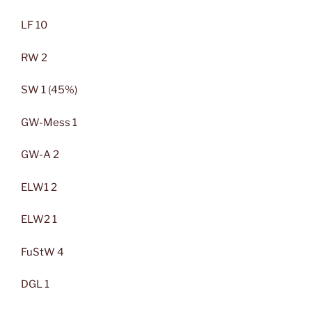
LF 10
RW 2
SW 1 (45%)
GW-Mess 1
GW-A 2
ELW1 2
ELW2 1
FuStW 4
DGL 1