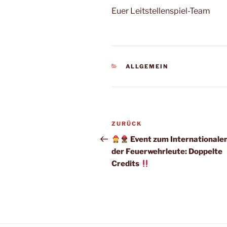
Euer Leitstellenspiel-Team
KATEGORIEN
ALLGEMEIN
Beitragsnavigation
Vorheriger
ZURÜCK
Beitrag
Event zum Internationale
der Feuerwehrleute: Doppelte
Credits