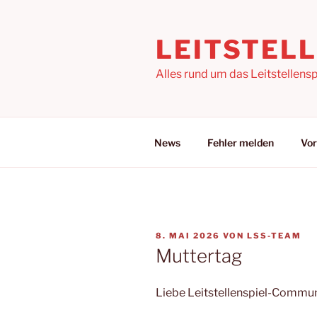
Zum
Inhalt
LEITSTEL
springen
Alles rund um das Leitstellensp
News
Fehler melden
Vor
VERÖFFENTLICHT
8. MAI 2026
VON
LSS-TEAM
AM
Muttertag
Liebe Leitstellenspiel-Commun