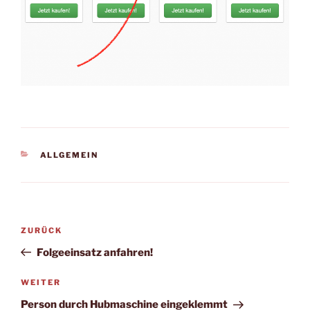
KATEGORIEN
ALLGEMEIN
Beitragsnavigation
Vorheriger
ZURÜCK
Beitrag
Folgeeinsatz anfahren!
Nächster
WEITER
Beitrag
Person durch Hubmaschine eingeklemmt