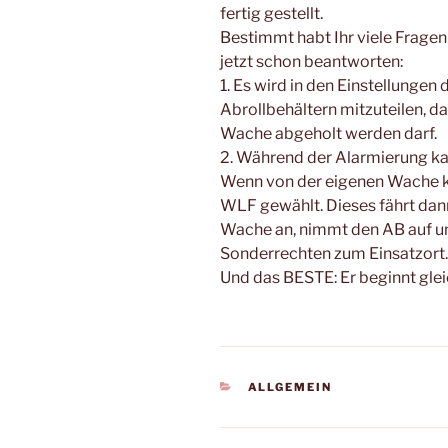
fertig gestellt.
Bestimmt habt Ihr viele Frage
jetzt schon beantworten:
1. Es wird in den Einstellungen
Abrollbehältern mitzuteilen, d
Wache abgeholt werden darf.
2. Während der Alarmierung k
Wenn von der eigenen Wache kei
WLF gewählt. Dieses fährt dan
Wache an, nimmt den AB auf un
Sonderrechten zum Einsatzort.
Und das BESTE: Er beginnt glei
KATEGORIEN
ALLGEMEIN