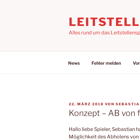
Zum
Inhalt
LEITSTEL
springen
Alles rund um das Leitstellensp
News
Fehler melden
Vor
VERÖFFENTLICHT
22. MÄRZ 2018
VON
SEBASTIA
AM
Konzept – AB von
Hallo liebe Spieler, Sebastian 
Möglichkeit des Abholens von