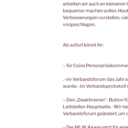
arbeiten wir auch an kleineren
bequemer machen sollen. Heute
Verbesserungen vorstellen, vi
vorgeschlagen.
Ab sofort könnt ihr:
– für Coins Personal bekommen,
.- im Verbandsforum das Jahr s
wurde.- im Verbandsprotokoll
– Den „Deaktivieren“- Button für
Leitstellen-Hauptseite.- Wir h
Verbandsforum geändert, um d
– Der MLW 4 kann jetzt für ei