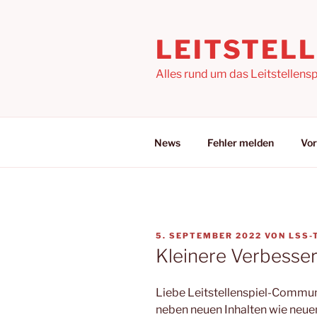
Zum
Inhalt
LEITSTEL
springen
Alles rund um das Leitstellensp
News
Fehler melden
Vor
VERÖFFENTLICHT
5. SEPTEMBER 2022
VON
LSS-
AM
Kleinere Verbesser
Liebe Leitstellenspiel-Commun
neben neuen Inhalten wie neue