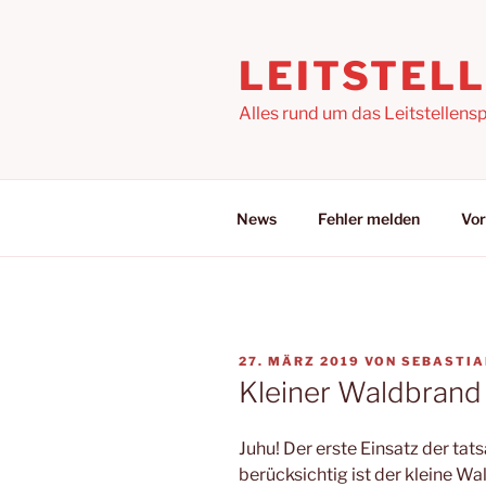
Zum
Inhalt
LEITSTEL
springen
Alles rund um das Leitstellensp
News
Fehler melden
Vor
VERÖFFENTLICHT
27. MÄRZ 2019
VON
SEBASTIA
AM
Kleiner Waldbrand
Juhu! Der erste Einsatz der t
berücksichtig ist der kleine Wa