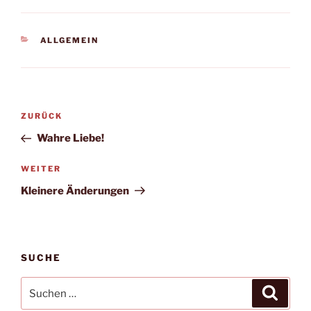
KATEGORIEN
ALLGEMEIN
Beitragsnavigation
Vorheriger
ZURÜCK
Beitrag
Wahre Liebe!
Nächster
WEITER
Beitrag
Kleinere Änderungen
SUCHE
Suchen
Suche
nach: