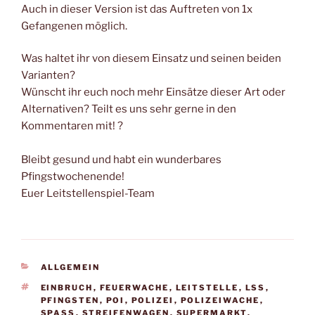
Auch in dieser Version ist das Auftreten von 1x
Gefangenen möglich.
Was haltet ihr von diesem Einsatz und seinen beiden
Varianten?
Wünscht ihr euch noch mehr Einsätze dieser Art oder
Alternativen? Teilt es uns sehr gerne in den
Kommentaren mit! ?
Bleibt gesund und habt ein wunderbares
Pfingstwochenende!
Euer Leitstellenspiel-Team
KATEGORIEN
ALLGEMEIN
SCHLAGWÖRTER
EINBRUCH
,
FEUERWACHE
,
LEITSTELLE
,
LSS
,
PFINGSTEN
,
POI
,
POLIZEI
,
POLIZEIWACHE
,
SPASS
,
STREIFENWAGEN
,
SUPERMARKT
,