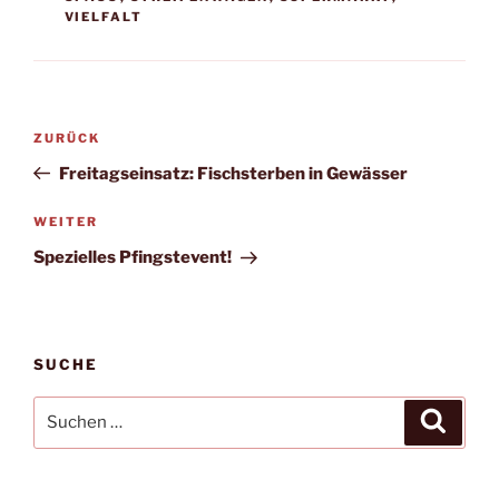
VIELFALT
Beitragsnavigation
Vorheriger
ZURÜCK
Beitrag
Freitagseinsatz: Fischsterben in Gewässer
Nächster
WEITER
Beitrag
Spezielles Pfingstevent!
SUCHE
Suchen
Suche
nach: