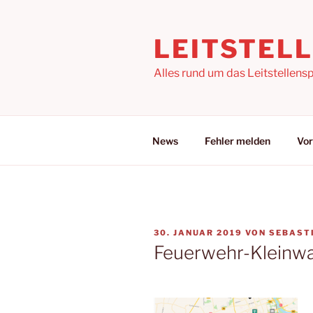
Zum
Inhalt
LEITSTEL
springen
Alles rund um das Leitstellensp
News
Fehler melden
Vor
VERÖFFENTLICHT
30. JANUAR 2019
VON
SEBAST
AM
Feuerwehr-Kleinw