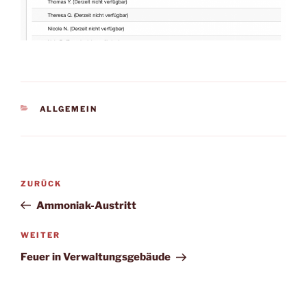
KATEGORIEN
ALLGEMEIN
Beitragsnavigation
Vorheriger
ZURÜCK
Beitrag
Ammoniak-Austritt
Nächster
WEITER
Beitrag
Feuer in Verwaltungsgebäude